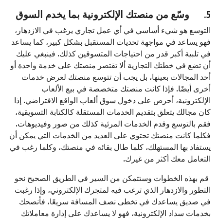
5.
وسّع من منصتك الإلكترونية بما يخدم السوق
التوسع هو شيء أساسي في أي عمل تجاري يرغب في الازدهار،
فهو يساعد في مواجهة تحديات المستقبل بشكل كبير، كما يساعد
في تلبية أكبر قدر من احتياجات المتسوقين كذلك. فينبغي عليك
أن تضع في خطتك التجارية ألا تقتصر منصتك على خدمة واحدة أو
أحد المجالات بعينها، بل يجب أن تتوسع منصتك لعرض خدمات
أخرى أيضًا. فإذا كانت منصتك متخصصة في بيع الألعاب
الإلكترونية، أحرص على دخول سوق ألعاب الواقع الافتراضي. إذا
كان مجالك يتعلق بتقديم الخدمات المستقلة كالكتابة التسويقية،
فقم بالتوسع وقدم الخدمات المرئية كذلك من صور وفيديوهات.
فكلما كانت منصتك تحتوي على العديد من الخدمات التي يمكن أن
يستفاد بها المستهلك، كلما طال بقائه في منصتك، وكلما رغب في
التعامل معك أكثر من غيرك.
قم بهذه الخطوات وستتمكن من السير في الطريق الصحيح نحو
التطور والازدهار الذي ترغب فيه لمتجرك الإلكتروني، وإذا رغبت
في صديق يساعدك في تخطى نصف المسافة سريعًا، فأنصحك
بخدمات سداد الإلكترونية، فهو لا يساعدك على إدارة معاملاتك