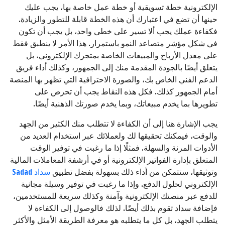
الإلكترونية خطة تسويقية أو خطة عمل خاصة بها، يجب عليك
حينها أن تضع في اعتبارك أن هذه الخطة قابلة للتطور والزيادة.
فكفاءة عملك يجب ألا تسير على خطى واحد، بل يجب أن تكون
في شكل مؤشر متصاعد النمو باستمرار. هذا الأمر لا ينطبق فقط
على معدل الأرباح والمبيعات الخاصة بمتجرك الإلكتروني، بل
يتعلق أيضًا بالجودة المقدمة منك إلى الجمهور، وكذلك أداء فريق
الدعم الفني الخاص بك، والصورة الاحترافية التي تظهر بها المنصة
أمام الجمهور كذلك. فكل هذه النقاط يجب أن تحرص على
تطويرها بما يخدم مبيعاتك، وبما يخدم صورتك الذهنية أيضًا.
يجب الإشارة هنا إلى أن الكفاءة لا تتطلب منك الكثير من الجهد
والوقت، فيمكنك تحقيقها لك ولعملائك عبر استخدام العديد من
الأدوات المرنة والسهلة. فمثلًا إذا ما رغبت في توفير الوقت
المتعلق بإدارة الفواتير الإلكترونية أو في أرشفة المعاملات المالية
وتوثيقها، ستتمكن من أداء ذلك بسهولة بفضل تطبيق
سداد Sadad
الإلكتروني لحلول الدفع. وإذا ما رغبت في توفير وسيلة مجانية
للدفع عبر منصتك الإلكترونية وآمنة وكذلك سريعة للمستخدمين،
فإضافة سداد تقوم بذلك أيضًا. لذلك فالوصول إلى الكفاءة لا
يتطلب الجهد، بل كل ما يتطلبه هو معرفة الطريقة الأمثل والأكثر