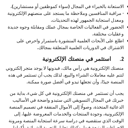
الاستعانة بالخبراء في المجال (سواء كموظفين أو مستشارين).
· مراقبة المنافسين وملاحظة ما يستجد على منصتهم الإلكترونية
ومعدل استجابة الجمهور لهذه التحديثات.
الحضور في الفعاليات الخاصة بمجال عملك ومقابلة وجوه جديدة
وعقليات مختلفة.
اطلع على الأبحاث العلمية المنشورة باستمرار واحرص على
الاشتراك في الدوريات العلمية المتعلقة بمجالك.
2.
استثمر في منصتك الإلكترونية
منصتك الإلكترونية هي رأس مالك، فبدونها لا يوجد متجر إلكتروني
لتتم عليه معاملات الشراء والبيع، لذلك يجب أن تستثمر في هذه
المنصة جيدًا، وأن تجعلها تبدو في أفضل صورة ممكنة.
يجب أن تستثمر في منصتك الإلكترونية في كل شيء. بداية من
خبرتك في المجال التسويقي التي ستبدو واضحة في الأساليب
الدعائية المتخذة، وصولًا إلى الأموال المنفقة في تصميم المنصة
الإلكترونية، وجودة المنتجات والخدمات المعروضة عليها، إلى
الوقت الذي ستقضيه في دراسة سرعة استجابة المنصة ومرونة
الإجراءات المتبعة فيها، وكذلك تحليل التجربة الشرائية بأكملها.