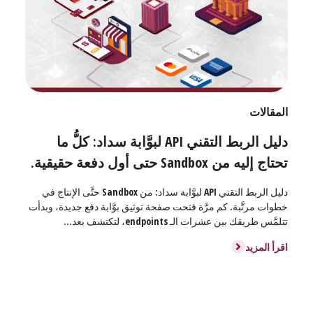
المقالات
دليل الربط التقني API لبوَّابة سداد: كلُّ ما
تحتاج إليه من Sandbox حتى أول دفعة حقيقية.
دليل الربط التقني API لبوَّابة سداد: من Sandbox حتَّى الإنتاج في
خطوات مرتَّبة. كم مرَّة فتحت صفحة توثيق بوَّابة دفع جديدة، وبدأت
تتلمَّس طريقك بين عشرات الـ endpoints، لتكتشف بعد...
اقرأ المزيد