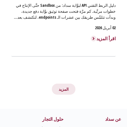
دليل الربط التقني API لبوَّابة سداد: من Sandbox حتَّى الإنتاج في
خطوات مرتَّبة. كم مرَّة فتحت صفحة توثيق بوَّابة دفع جديدة،
وبدأت تتلمَّس طريقك بين عشرات الـ endpoints، لتكتشف بعد...
02 أبريل 2026
اقرأ المزيد
المزيد
عن سداد
حلول التجار