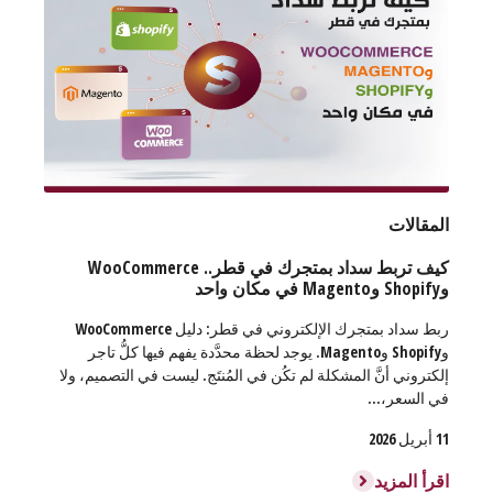
المقالات
كيف تربط سداد بمتجرك في قطر.. WooCommerce
وShopify وMagento في مكان واحد
ربط سداد بمتجرك الإلكتروني في قطر: دليل WooCommerce
وShopify وMagento. يوجد لحظة محدَّدة يفهم فيها كلُّ تاجر
إلكتروني أنَّ المشكلة لم تكُن في المُنتَج. ليست في التصميم، ولا
في السعر،...
11 أبريل 2026
اقرأ المزيد