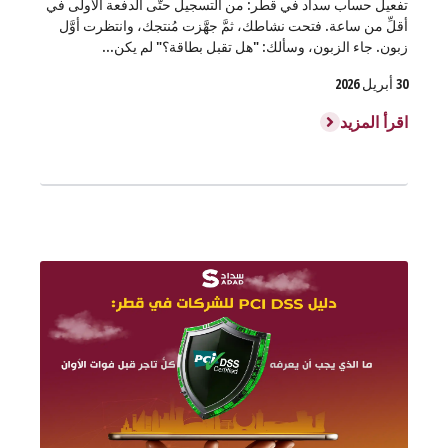
تفعيل حساب سداد في قطر: من التسجيل حتَّى الدفعة الأولى في
أقلِّ من ساعة. فتحت نشاطك، ثمَّ جهَّزت مُنتجك، وانتظرت أوَّل
زبون. جاء الزبون، وسألك: "هل تقبل بطاقة؟" لم يكن...
30 أبريل 2026
اقرأ المزيد