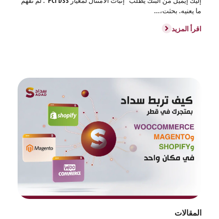
إليك إيميل من البنك يطلب "إثبات الامتثال لمعيار PCI DSS". لم تفهم
ما يعنيه. بحثت،...
اقرأ المزيد
المقالات