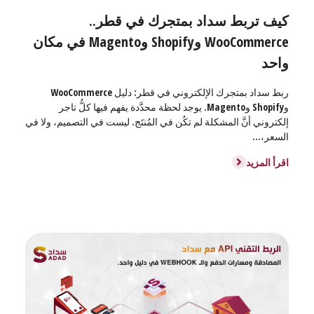
كيف تربط سداد بمتجرك في قطر..
WooCommerce وShopify وMagento في مكان
واحد
ربط سداد بمتجرك الإلكتروني في قطر: دليل WooCommerce
وShopify وMagento. يوجد لحظة محدَّدة يفهم فيها كلُّ تاجر
إلكتروني أنَّ المشكلة لم تكُن في المُنتَج. ليست في التصميم، ولا في
السعر،...
اقرأ المزيد