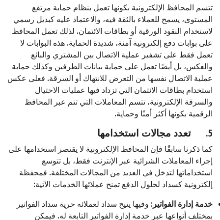
تتسم المحافظ الإلكترونية بكونها تعمل بنظام حماية مرتفع
المستوى، يسمح للعملاء بالثقة فيه، والاعتماد عليه كبديل رسمي
لاستخدام النقود الورقية أو بطاقات الائتمان. لذلك تعمل المحافظ
على بوابات دفع إلكترونية آمنة، شديدة الحماية. هذه البوابات لا
تعمل فقط على تشفير عملية الاتصال بين المشتري والبائع
والعكس، بل أيضًا تعمل على حماية بيانات الطرفين وكذلك حماية
عملية الاتصال نفسها من التعرض للانتهاك أو السرقة. فعلى عكس
استخدام بطاقات الائتمان التي تزداد فيها عمليات الاحتيال
والسرقة الإلكترونية، تتسم المعاملات التي تتم عبر المحافظ
الرقمية بكونها أكثر أمنًا وحماية.
5.
تعدد مجالات استخدامها
كما ذكرنا سابقًا فإن المحافظ الإلكترونية لا يقتصر استخدامها على
إجراء المعاملات الشرائية عبر الإنترنت فقط، بل تتوسع
استخداماتها لتدخل في العديد من المجالات المختلفة. فمحفظة
إلكترونية كسداد لحلول الدفع تمنح عملائها الخدمات الآتية:
خدمة إدارة الفواتير
: وفيها يتيح سداد لعملائه حرية سداد الفواتير
بمختلف أنواعها عبر خدمة إدارة الفواتير التابعة له. فيمكن