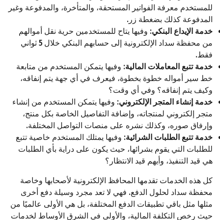
للمستخدم معرفة الفواتير المستحقة، والمتأخرة، والمدفوعة وغير
المدفوعة كذلك بضغطة زر.
خدمة الإيداع البنكي
: وفيها يتاح للمستخدمين حرية نقل أموالهم
من محفظة سداد الإلكترونية إلى حسابهم البنكي خلال 5 ثواني
فقط.
خدمة تتبع المعاملات المالية
: وفيها يتمكن المستخدم من متابعة
خط سير أمواله خطوة بخطوة، فيعرف في أي جهة يتم إنفاقه،
وكيف يتم إنفاقه؟ وفي أي وقت؟
خدمة إنشاء المتجر الإلكتروني
: وفيها يتمكن المستخدم من إنشاء
متجر إلكتروني لمنتجاته، وإضافة التفاصيل الخاصة بكل منتج،
وإرفاق صوره، وكذلك نشره على منصات التواصل المختلفة.
خدمة تتبع الطلبات الشرائية
: وفيها يمتلك المستخدم خاصية تتبع
للطلبات التي يقوم بشرائها، حيث يكون على دراية بأي الطلبات
هي قيد التنفيذ، وأيهم قيد الانتظار؟
كل هذه الخدمات تقدمها المحافظ الإلكترونية لأصحابها وخاصة
محفظة سداد لحلول الدفع. فهي لا تعد مجرد وسيلة دفع أخرى
مثلها مثل باقي تطبيقات الدفع المختلفة، بل هي الأولى عالميًا من
حيث رخص التكلفة المالية، والأولى في الشرق الأوساط لخدمات