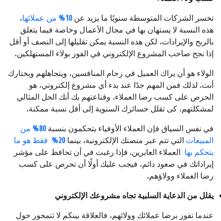
تخسر الشركات المتوسطة سنويًا ما يزيد عن
10% من عملائها
،
هذه النسبة لا يستهان بها في مجال الأعمال وخاصة فيما يتعلق
بالربح والإيرادات، لكن هذه النسبة يمكن تقليلها إلى النصف أو أقل
إذا نجح صاحب المشروع الإلكتروني في الفوز بولاء المستهلكين.
الولاء هو أن يراك العميل في زحام المنافسين، ويتجاهلهم ويختارك
أنت. لذلك فمن المهم جدًا عند بدء أي مشروع إلكتروني، هو
الحرص على كسب رضا العملاء، وقناعتهم بك أنك الحل المثالي
لمشكلتهم، كى تقلل خسائرك السنوية إلى أقل نسبة ممكنة.
في نفس السياق فإن العملاء الأوفياء يتحكمون بنسبة
80% من
المبيعات
التي تتم عبر منصتك الإلكترونية، بينما
20% فقط هو ما
يتحكم بها
العملاء العابرين. فإذا رغبت في أن تحافظ على مؤشر
إيراداتك في صعود دائم، فيجب عليك أولًا أن تحرص على كسب
رضا العملاء وولاؤهم.
يقلل من الدعاية السلبية تجاه مشروعك الإلكتروني
عندما تفوز برضا عملائك وولائهم، فالعلاقة بينكم لا تتمحور حول