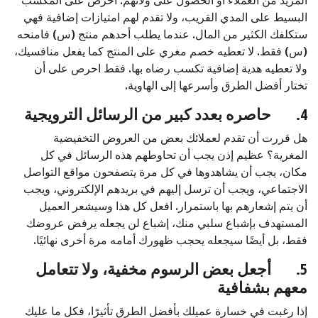
المزيد من العملاء أو الحصول على ولائهم. احرص على المكسب
البسيط على المدي القريب، ولا تقدم لهم امتيازات إضافية فهي
ستكلفك الكثير من المال. عندما يطلب أحدهم منتج (س) فامنحه
(س) فقط. لا تعطيه خصم مغري على المنتج كما يفعل منافسيك،
ولا تعطيه هدية إضافية تكسب رضاه بها. فقط احرص على أن
تختار أفضل الطرق وأسرعها إلى الهاوية.
4.
حاصره بعدد كبير من الرسائل الترويجية
هل قررت أن تقدم لعملائك بعض من العروض التخفيضية
المغرية؟ عظيم إذن يجب أن تحاوطهم هذه الرسائل في كل
مكان، يجب أن يشاهدوها في كل مرة يتصفحون مواقع التواصل
الاجتماعي، ويجب أن ترسل إليهم في بريدهم الإلكتروني، ويجب
أن يتم إشعارهم بها باستمرار. افعل كل هذا وسيشعر العميل
المستهدف بإشباع سلبي منك، إشباع لن يجعله يرفض عروضك
فقط، بل أيضًا سيجعله يحجب ظهورك أمامه مرة أخرى نهائيًا.
5.
أجعل بعض الرسوم مخفية، ولا تتعامل
معهم بشفافية
إذا رغبت في خسارة عميلك بأفضل الطرق تأثيرًا، فكل ما عليك