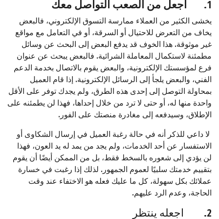
1.
اجعل من الصعب التواصل معك
يخشى الكثير من العملاء ممارسة التسوق الإلكتروني، فالبعض
يخاف من التعرض للاحتيال أو السرقة، أو في التعامل مع مواقع
غير موثوقة. هذا الخوف قد يدفع البعض إلى البحث عن وسائل
مطمئنة لاستكمال المعاملة الشرائية. فالبعض يبحث عن عنوان
فرع لمؤسستك الإلكترونية، والبعض يقوم بالاتصال بخدمة الدعم
الفني، والبعض يلجأ إلى الرسائل الإلكترونية. إذا قام العميل
بمحاولة التوصل إلى إحدى هذه الطرق، ولم يجدك توفر على الأقل
واحدة منها له، أو حتى لا ترد من خلال إحداها، فهذا لن يطمئنه على
الإطلاق، وسيدفعه إلى مغادرة منصتك على الفور.
لا داعي للذكر أنه في حالة رغبة العميل في إرسال الشكاوى أو
الاستفسار عن أحد الخدمات، ولم يجد من يمد له يد العون، فهذا
لن يؤدي إلى شعوره بالسخط فقط، بل من الممكن أيضًا أن يقوم
بتقييم خدمتك سلبيًا لعموم الجمهور. لذلك إذا رغبت في خسارة
عملائك بكل سهولة، كل ما عليك فعله هو الاختفاء عند وقت
الحاجة، وعدم الرد عليهم.
2. اجعله ينتظر