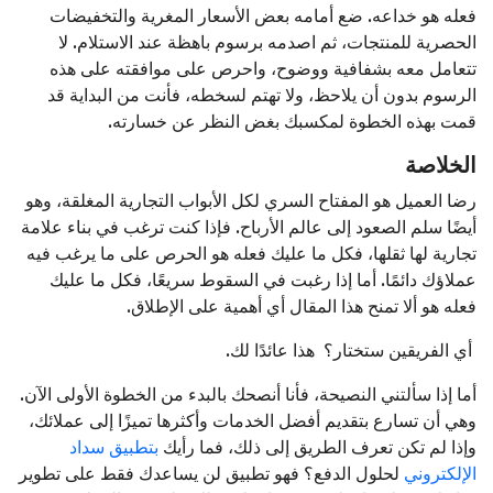
فعله هو خداعه. ضع أمامه بعض الأسعار المغرية والتخفيضات
الحصرية للمنتجات، ثم اصدمه برسوم باهظة عند الاستلام. لا
تتعامل معه بشفافية ووضوح، واحرص على موافقته على هذه
الرسوم بدون أن يلاحظ، ولا تهتم لسخطه، فأنت من البداية قد
قمت بهذه الخطوة لمكسبك بغض النظر عن خسارته.
الخلاصة
رضا العميل هو المفتاح السري لكل الأبواب التجارية المغلقة، وهو
أيضًا سلم الصعود إلى عالم الأرباح. فإذا كنت ترغب في بناء علامة
تجارية لها ثقلها، فكل ما عليك فعله هو الحرص على ما يرغب فيه
عملاؤك دائمًا. أما إذا رغبت في السقوط سريعًا، فكل ما عليك
فعله هو ألا تمنح هذا المقال أي أهمية على الإطلاق.
أي الفريقين ستختار؟ هذا عائدًا لك.
أما إذا سألتني النصيحة، فأنا أنصحك بالبدء من الخطوة الأولى الآن.
وهي أن تسارع بتقديم أفضل الخدمات وأكثرها تميزًا إلى عملائك،
وإذا لم تكن تعرف الطريق إلى ذلك، فما رأيك
بتطبيق سداد
الإلكتروني
لحلول الدفع؟ فهو تطبيق لن يساعدك فقط على تطوير