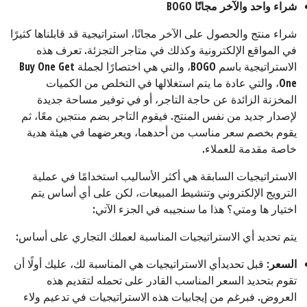
شراء واحد والآخر مجانًا
BOGO
شراء منتج والحصول على الآخر مجانًا، استراتيجية قد قابلناها كثيرًا
في المواقع الإلكترونية وكذلك في متاجر التجزئة. تعرف هذه
الاستراتيجية باسم BOGO، والتي هي اختصارًا لجملة Buy One Get
One، والتي عادة ما يتم استغلالها في التخلص من الكميات
المخزنة الزائدة عن حاجة التاجر، أو في توفير مساحة جديدة
لإصدار جديد من نفس المنتج. فيقوم التاجر بضم منتجين معًا، ثم
يقوم بخصم سعر مناسب من أحدهما، ويعرضهما في هيئة هدية
خاصة مقدمة للعملاء.
الاستراتيجيات السابقة هي أكثر الأساليب استخدامًا في عملية
الترويج الإلكتروني وتنشيط المبيعات، لكن على أي أساس يتم
اختيار ها ومتي؟ هذا ما سنجيبه في الجزء الآتي:
يتم تحديد أي الاستراتيجيات المناسبة لعملك التجاري على أساس:
السعر:
قبل تحديدأي الاستراتيجيات هي المناسبة لك، عليك أولًا أن
تقوم بتحديد السعر المناسب القادر على تحمله لتقديم هذه
العروض. فبرغم من إيجابيات هذه الاستراتيجيات في تدعيم ولاء