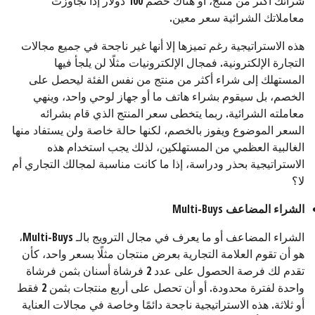
شرائك أكثر من منتج، أو هناك خصم 100 دولار إذا تجاوزت
معاملاتك الشرائية سعر معين.
هذه الاستراتيجية رغم تميزها إلا أنها غير ناجحة في جميع مجالات
التجارة الإلكترونية. فمجال الإلكترونيات مثلًا لن يلجأ فيها
المستهلك إلى شراء أكثر من منتج من نفس الفئة ليحصل على
الخصم، بل سيقوم بشراء هاتف ما أو جهاز لوحي واحد، وينهي
معاملته الشرائية. ربما يتخطى سعر المنتج الذي قام بشرائه
السعر الموضوع ويفوز بالخصم، لكنها حالة خاصة ولن يستفاد منها
الغالبية العظمي من المستهلكين، لذلك يجب استخدام هذه
الاستراتيجية بحذر ودراسة، إذا ما كانت مناسبة لمجالك التجاري أم
لا؟
الشراء المضاعف
Multi-Buys
الشراء المضاعف أو ما يعرف في مجال الترويج بالـ Multi-Buys،
هو أن تقوم العلامة التجارية بعرض منتجان مثلًا بسعر واحد، كأن
تقدم لك فرصة الحصول على عدد 2 فرشاة أسنان بثمن فرشاة
واحدة لفترة محدودة. أو أن تحصل على أربع منتجات بثمن 2 فقط
أو ثلاثة. هذه الاستراتيجية ناجحة دائمًا وخاصة في مجالات العناية