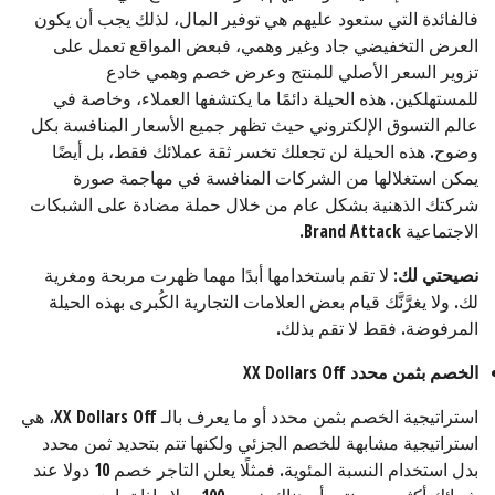
فالفائدة التي ستعود عليهم هي توفير المال، لذلك يجب أن يكون
العرض التخفيضي جاد وغير وهمي، فبعض المواقع تعمل على
تزوير السعر الأصلي للمنتج وعرض خصم وهمي خادع
للمستهلكين. هذه الحيلة دائمًا ما يكتشفها العملاء، وخاصة في
عالم التسوق الإلكتروني حيث تظهر جميع الأسعار المنافسة بكل
وضوح. هذه الحيلة لن تجعلك تخسر ثقة عملائك فقط، بل أيضًا
يمكن استغلالها من الشركات المنافسة في مهاجمة صورة
شركتك الذهنية بشكل عام من خلال حملة مضادة على الشبكات
الاجتماعية Brand Attack.
نصيحتي لك:
لا تقم باستخدامها أبدًا مهما ظهرت مربحة ومغرية
لك. ولا يغرَّنَّك قيام بعض العلامات التجارية الكُبرى بهذه الحيلة
المرفوضة. فقط لا تقم بذلك.
الخصم بثمن محدد
XX Dollars Off
استراتيجية الخصم بثمن محدد أو ما يعرف بالـ XX Dollars Off، هي
استراتيجية مشابهة للخصم الجزئي ولكنها تتم بتحديد ثمن محدد
بدل استخدام النسبة المئوية. فمثلًا يعلن التاجر خصم 10 دولا عند