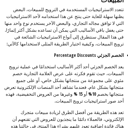
تتعدد الاستراتيجيات المستخدمة في الترويج للمبيعات، البعض
يظنها سهلة للغاية حتى ينتج عن هذا استخدامه لأحد الاستراتيجيات
التي لا توافق مجاله التجاري، والبعض الآخر يستخدم نوع واحد منها
حتى يغفل باقي الأساليب التي يمكن أن تساعده بشكل أكثر إثمارًا.
في هذا المقال سنتطرق إلى أنواع الاستراتيجيات الشائعة في
ترويج المبيعات، وكيفية اختيار الطريقة المثلى لاستخدامها كالآتي:
الخصم الجزئي
Percentage Discounts
يعد الخصم الجزئي أحد أكثر الأساليب استخدامًا في عملية ترويج
المبيعات، حيث تقوم فكرته على عرض العلامة التجارية خصم
مئوي على مجموعة من منتجاتها بشكل خاص، أو على جميع
منتجاتها بشكل عام. فعندما تشاهد أحد المنصات الإلكترونية تعرض
منتجاتها بخصم 10% أو 15 % وغيرها من العروض التخفيضية، فهذه
أحد صور استراتيجيات ترويج المبيعات.
تعد هذه الطريقة من أفضل الطرق لزيادة مبيعات متجرك
الإلكتروني، فالعملاء دائمًا ما ينجذبون للعروض التي تقنعهم أن
هناك فائدة إضافية تعود عليهم بشراء هذا المنتج. في حالتنا هذه