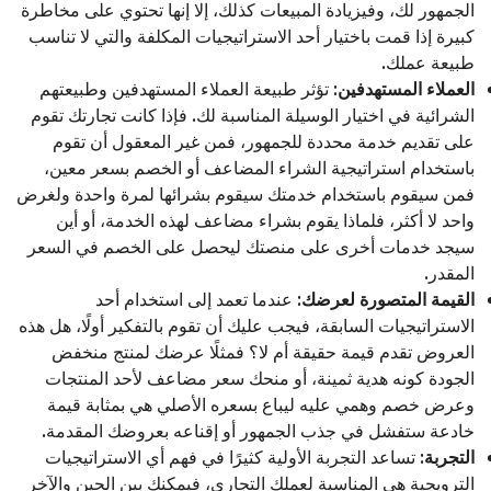
الجمهور لك، وفيزيادة المبيعات كذلك، إلا إنها تحتوي على مخاطرة
كبيرة إذا قمت باختيار أحد الاستراتيجيات المكلفة والتي لا تناسب
طبيعة عملك
.
العملاء المستهدفين
: تؤثر طبيعة العملاء المستهدفين وطبيعتهم
الشرائية في اختيار الوسيلة المناسبة لك. فإذا كانت تجارتك تقوم
على تقديم خدمة محددة للجمهور، فمن غير المعقول أن تقوم
باستخدام استراتيجية الشراء المضاعف أو الخصم بسعر معين،
فمن سيقوم باستخدام خدمتك سيقوم بشرائها لمرة واحدة ولغرض
واحد لا أكثر، فلماذا يقوم بشراء مضاعف لهذه الخدمة، أو أين
سيجد خدمات أخرى على منصتك ليحصل على الخصم في السعر
المقدر.
القيمة المتصورة لعرضك
: عندما تعمد إلى استخدام أحد
الاستراتيجيات السابقة، فيجب عليك أن تقوم بالتفكير أولًا، هل هذه
العروض تقدم قيمة حقيقة أم لا؟ فمثلًا عرضك لمنتج منخفض
الجودة كونه هدية ثمينة، أو منحك سعر مضاعف لأحد المنتجات
وعرض خصم وهمي عليه ليباع بسعره الأصلي هي بمثابة قيمة
خادعة ستفشل في جذب الجمهور أو إقناعه بعروضك المقدمة.
التجربة
: تساعد التجربة الأولية كثيرًا في فهم أي الاستراتيجيات
الترويجية هي المناسبة لعملك التجاري، فيمكنك بين الحين والآخر