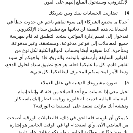
الإلكتروني، وسيتحول المبلغ إليهم على الفور.
4) تضاربت الحسابات بينك وبين شريكك
أحيانًا ما يخضع الشركاء إلى سوء تفاهم ناجم عن حدوث خطأ في
الحسابات. هذه النقطة لن تعانيها مع تطبيق سداد الإلكتروني،
فبدخول إلى قسم إدارة الفواتير، ستجد التطبيق قد قام بفهرسة
جميع المعاملات إلى فواتير مدفوعة، ومستحقة، وغير مدفوعة،
ومتأخرة. كما سيقوم أيضًا بحساب المبالغ الكلية لكل نوع من
الفواتير السابقة وأرشفتها بالوقت والتاريخ. فإذا واجهكم أي سوء
تفاهم قادم، كل ما عليكما فعله، هو فتح تطبيق سداد لحلول الدفع،
ودعا الأمر لمحاسبكم المحترف ليطلعكما بكل شيء.
5) صورة مشروعك الذهنية في عقل العملاء
تخيل معي إذا تعاملت مع أحد العملاء من فئة A، وإثناء إتمام
المعاملة المالية قدمت له فاتورة ورقية، فنظر إليك باستنكار
ودهشة أنك مازلت تعتمد على المستندات الورقية؟
لا يمكن أن تلومه، فله الحق في ذلك، فالتعاملات الورقية أصبحت
من الماضي الآن، وأي استخدام لها في الوقت الحاضر هو إشارة
إنك بعيد جدًا عن مواكبة الحاضر، ولن تكون قادرًا على تلبية