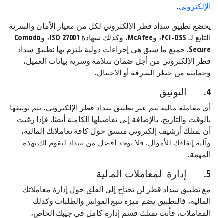
الإلكتروني
.
يخضع تطبيق سداد قطر الإلكتروني لكل من معيار الأمان والسرية
التابع لـ PCI-DSS، وMcAfee، وكذلك شهادة ISO 27001، وComodo
Secure. جميع ما سبق هي إجراءات دولية يلتزم بها تطبيق سداد
قطر الإلكتروني من أجل ضمان سلامة وسرية بيانات العميل،
وحمايته من خطر السرقة أو الاحتيال.
4. التوثيق
أي معاملة مالية تتم عبر تطبيق سداد قطر الإلكتروني، يتم توثيقها
بالوقت والتاريخ، بالإضافة إلى تفاصيلها الكاملة أيضًا. فإذا رغبت
أن تمتلك أرشيف إلكتروني منسق حول كافة تعاملاتك المالية،
وآلية إنفاقك للأموال، فلا يوجد أفضل من سداد ليقوم لك بهذه
المهمة.
5. إدارة المعاملات المالية
مع تطبيق سداد قطر لن تحتاج إلى القلق حول إدارة معاملاتك
المالية، فالتطبيق يضم ميزة تتبع الفواتير والطلبات وكذلك
المعاملات. فأنت تمتلك قسم إدارة كامل في جيبك الخاص،