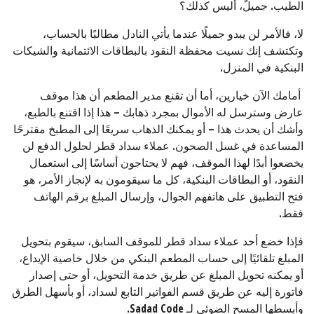
الطيب. جميلً، أليس كذلك؟
لا، فالأمر لن يبدو جميلًا عندما يأتي النادل مطالبًا بالحساب،
وتكتشف إنك نسيت محفظة النقود بالبطاقات الائتمانية والشيكات
البنكية في المنزل.
أمامك الآن خيارين، أما أن تقنع مدير المطعم أن هذا موقف
عارض وسترسل له الأموال بمجرد ذهابك – هذا إذا اقتنع بالطبع،
وأشك أن يحدث هذا – أو يمكنك الذهاب سريعًا إلى المطبخ مقترحًا
المساعدة في غسل الصحون. عملاء سداد قطر لحلول الدفع لن
يخضعوا أبدًا لهذا الموقف، فهم لا يحتاجون أساسًا إلى استعمال
النقود، أو البطاقات البنكية، كل ما سيقومون به لإنجاز الأمر، هو
فتح التطبيق على هاتفهم الجوال، وإرسال المبلغ برقم الهاتف
فقط.
فإذا خضع أحد عملاء سداد قطر للموقف السابق، سيقوم بتحويل
المبلغ تلقائيًا إلى حساب المطعم البنكي من خلال خاصية الإيداع،
أو يمكنه تحويل المبلغ عن طريق خدمة التحويل، أو حتى إصدار
فاتورة إليه عن طريق قسم الفواتير التابع لسداد، أو بأسهل الطرق
وأبسطها المسح الضوئي لـ Sadad Code.