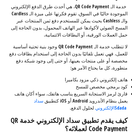
خدمة الـ QR Code Payment، هي أحدث طرق الدفع الإلكتروني
الموجودة حاليًا في السوق. تقوم فكرتها على ميزة الـ Cardless
والـ Cashless بحيث يمكن للمستخدم دفع ثمن المنتجات عبر
المسح الضوئي لأكوادها عبر الهاتف المحمول، بدون الحاجة إلى
حمل العملات الورقية، أو البطاقات الائتمانية.
لا تتطلب خدمة الـ QR Code Payment وجود بنية تحتية أساسية
للعمل، فهي تعمل تلقائيًا بدون الحاجة إلى استخدام بطاقات دفع
مخصصة أو على منتجات بعينها، أو حتى إلى وجود شبكة دفع
متطورة. كل ما يحتاج الآمر هو:
هاتف إلكتروني ذكي مزود بكاميرا
كود برمجي مخصص للمسح
قارئ لرمز الاستجابة السريع يناسب هاتفك، سواء أكان هاتف
يعمل بنظام الأندرويد Android أو iOS كتطبيق
سداد
Sdadaالإلكتروني
لحلول الدفع.
كيف يقدم تطبيق سداد الإلكتروني خدمة
QR
Code Payment
لعملائه؟