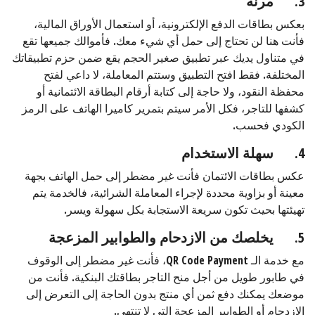
3.
مرنة
بعكس بطاقات الدفع الإلكترونية، أو استعمال الأوراق المالية،
فأنت هنا لن تحتاج إلى حمل أي شيء معك. فأموالك جميعها تقع
في متناول يديك عبر تطبيق صغير الحجم يقع ضمن حزم تطبيقاتك
المختلفة. فقط افتح التطبيق وستتم المعاملة، لا داعي لفتح
محفظة النقود، ولا حاجة إلى كتابة أرقام البطاقة الائتمانية أو
كشفها للتاجر، فكل الأمر سيتم بتمرير كاميرا الهاتف على الرمز
الكودي فحسب.
4.
سهلة الاستخدام
عكس بطاقات الائتمان فأنت غير مضطر إلى حمل الهاتف بجهة
معينة أو بزاوية محددة لإجراء المعاملة الشرائية، فالخدمة يتم
تهيئتها بحيث تكون سريعة الاستجابة بكل سهولة ويسر.
5.
يخلصك من الازدحام والطوابير المزعجة
مع خدمة الـ QR Code Payment، فأنت غير مضطر إلى الوقوف
في طابور طويل من أجل منح التاجر بطاقتك البنكية. فأنت من
موضعك يمكنك دفع ثمن أي منتج بدون الحاجة إلى التعرض إلى
الازدحام أو الطوابير المزعجة التي لا تنتهي.