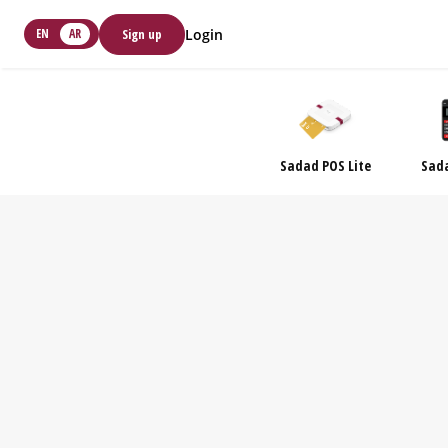
Sign up
EN
AR
Login
Sadad POS Lite
Sad