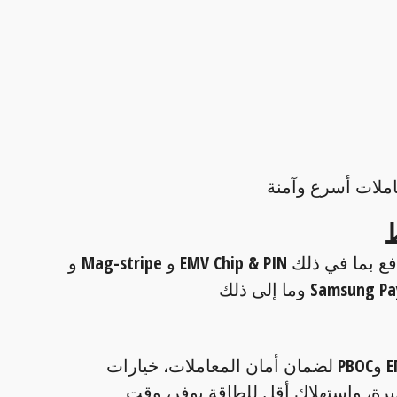
دعم جميع طرق الدفع بما في ذلك EMV Chip & PIN و Mag-stripe و
معتمدة من PCI وEMV وPBOC لضمان أمان المعاملات، خيارات
رة، واستهلاك أقل للطاقة يوفر، وقت