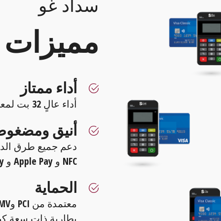
سداد غو
مميزات
أداء ممتاز
أداء عالٍ 32 بت لمعاملات أسرع وآمنة
أنيق ومضغوط
NFC و Apple Pay و Samsung Pay وما إلى ذلك
الحماية
بطارية ذات سعة كبي